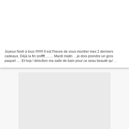
Joyeux Noël à tous !!!!!!!!! Il est l'heure de vous montrer mes 2 derniers
cadeaux. Déjà la fin sniffff.......... Mardi matin ....je dois prendre un gros
paquet ..... Et hop ! direction ma salle de bain pour ce seau beauté qu'
Eugénie m'a concoctée. Le...