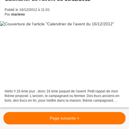
Publié le 16/12/2012 à 11:01
Par
marieno
Hello !! 16 ème jour , donc 16 ème paquet de l'avent. Petit rappel de mon
thème proposé: L'ancien, le campagnard ou fermier. Des trucs anciens en
bois, des trucs en lin, pour mettre dans la maison, thème campagnard.
Couleur : rouge, vert, couleur lin.......
Page suivante >