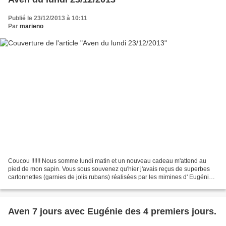
Publié le 23/12/2013 à 10:11
Par
marieno
Coucou !!!!!! Nous somme lundi matin et un nouveau cadeau m'attend au
pied de mon sapin. Vous sous souvenez qu'hier j'avais reçus de superbes
cartonnettes (garnies de jolis rubans) réalisées par les mimines d' Eugénie
Alors aujourd'hui j'ai un coordonné,...
Aven 7 jours avec Eugénie des 4 premiers jours.