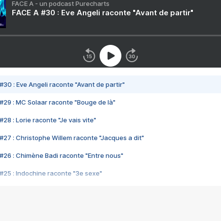
FACE A - un podcast Purecharts
FACE A #30 : Eve Angeli raconte "Avant de partir"
#30 : Eve Angeli raconte "Avant de partir"
#29 : MC Solaar raconte "Bouge de là"
28 : Lorie raconte "Je vais vite"
#27 : Christophe Willem raconte "Jacques a dit"
#26 : Chimène Badi raconte "Entre nous"
#25 : Indochine raconte "3e sexe"
#24 : Zaho raconte "C'est chelou"
#23 : Patrick Bruel raconte "Au café des délices"